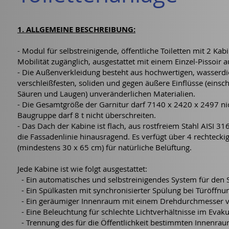
1. ALLGEMEINE BESCHREIBUNG:
- Modul für selbstreinigende, öffentliche Toiletten mit 2 Ka
Mobilität zugänglich, ausgestattet mit einem Einzel-Pissoir a
- Die Außenverkleidung besteht aus hochwertigen, wasserdi
verschleißfesten, soliden und gegen äußere Einflüsse (einsc
Säuren und Laugen) unveränderlichen Materialien.
- Die Gesamtgröße der Garnitur darf 7140 x 2420 x 2497 ni
Baugruppe darf 8 t nicht überschreiten.
- Das Dach der Kabine ist flach, aus rostfreiem Stahl AISI 
die Fassadenlinie hinausragend. Es verfügt über 4 rechtecki
(mindestens 30 x 65 cm) für natürliche Belüftung.
Jede Kabine ist wie folgt ausgestattet:
- Ein automatisches und selbstreinigendes System für den S
- Ein Spülkasten mit synchronisierter Spülung bei Türöffnu
- Ein geräumiger Innenraum mit einem Drehdurchmesser v
- Eine Beleuchtung für schlechte Lichtverhältnisse im Evak
- Trennung des für die Öffentlichkeit bestimmten Innenra