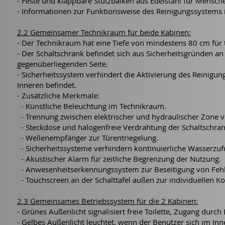
- Feste und klappbare Stützbalken aus Edelstahl für Mensche
- Informationen zur Funktionsweise des Reinigungssystems 
2.2 Gemeinsamer Technikraum für beide Kabinen:
- Der Technikraum hat eine Tiefe von mindestens 80 cm für
- Der Schaltschrank befindet sich aus Sicherheitsgründen a
gegenüberliegenden Seite.
- Sicherheitssystem verhindert die Aktivierung des Reinigu
Inneren befindet.
- Zusätzliche Merkmale:
- Künstliche Beleuchtung im Technikraum.
- Trennung zwischen elektrischer und hydraulischer Zone 
- Steckdose und halogenfreie Verdrahtung der Schaltschr
- Wellenempfänger zur Türentriegelung.
- Sicherheitssysteme verhindern kontinuierliche Wasserzuf
- Akustischer Alarm für zeitliche Begrenzung der Nutzung.
- Anwesenheitserkennungssystem zur Beseitigung von Fehle
- Touchscreen an der Schalttafel außen zur individuellen K
2.3 Gemeinsames Betriebssystem für die 2 Kabinen:
- Grünes Außenlicht signalisiert freie Toilette, Zugang durch
- Gelbes Außenlicht leuchtet, wenn der Benutzer sich im Inner