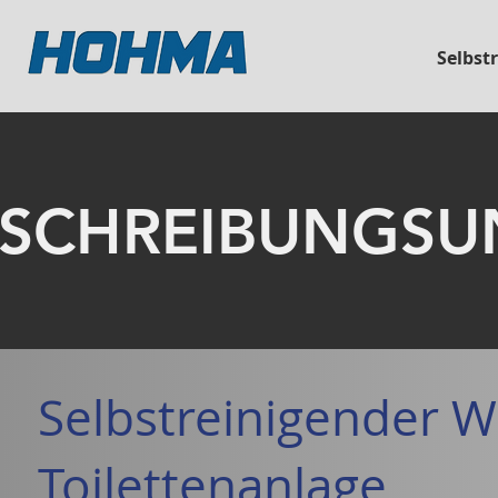
Selbst
SCHREIBUNGSU
Selbstreinigender W
Toilettenanlage