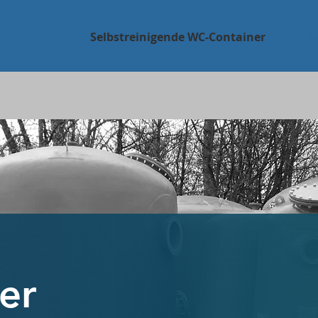
Selbstreinigende WC-Container
W
er